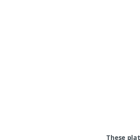
These pla