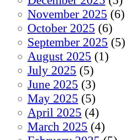
November 2025
(6)
October 2025
(6)
September 2025
(5)
August 2025
(1)
July 2025
(5)
June 2025
(3)
May 2025
(5)
April 2025
(4)
March 2025
(4)