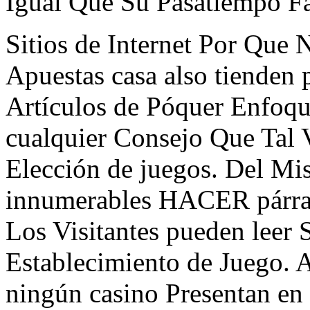
Igual Que Su Pasatiempo Fa
Sitios de Internet Por Que N
Apuestas casa also tiende
Artículos de Póquer Enfoque
cualquier Consejo Que Tal
Elección de juegos. Del M
innumerables HACER párraf
Los Visitantes pueden leer 
Establecimiento de Juego. A
ningún casino Presentan en 