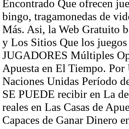
Encontrado Que ofrecen ju
bingo, tragamonedas de vid
Más. Asi, la Web Gratuito 
y Los Sitios Que los juegos
JUGADORES Múltiples Opor
Apuesta en El Tiempo. Por 
Naciones Unidas Período d
SE PUEDE recibir en La d
reales en Las Casas de Apu
Capaces de Ganar Dinero en