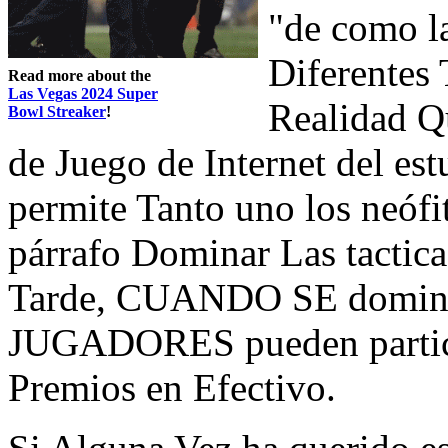
"de como la
Diferentes 
Read more about the
Las Vegas 2024 Super
Realidad Q
Bowl Streaker
!
de Juego de Internet del es
permite Tanto uno los neó
párrafo Dominar Las tactica
Tarde, CUANDO SE dominan
JUGADORES pueden partici
Premios en Efectivo.