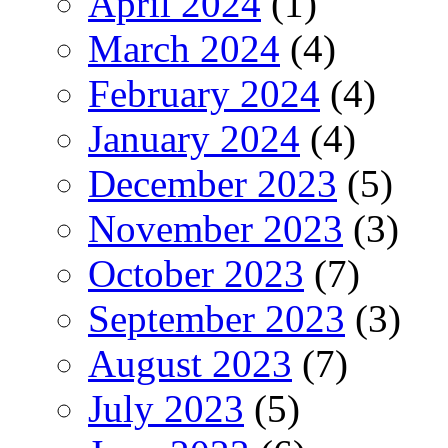
April 2024
(1)
March 2024
(4)
February 2024
(4)
January 2024
(4)
December 2023
(5)
November 2023
(3)
October 2023
(7)
September 2023
(3)
August 2023
(7)
July 2023
(5)