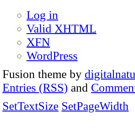
Log in
Valid
XHTML
XFN
WordPress
Fusion theme by
digitalnat
Entries (RSS)
and
Comment
SetTextSize
SetPageWidth