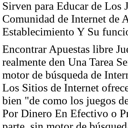
Sirven para Educar de Lo
Comunidad de Internet de A
Establecimiento Y Su func
Encontrar Apuestas libre Ju
realmente den Una Tarea Se
motor de búsqueda de Inter
Los Sitios de Internet ofrec
bien "de como los juegos d
Por Dinero En Efectivo o Pr
parte, sin motor de búsqued