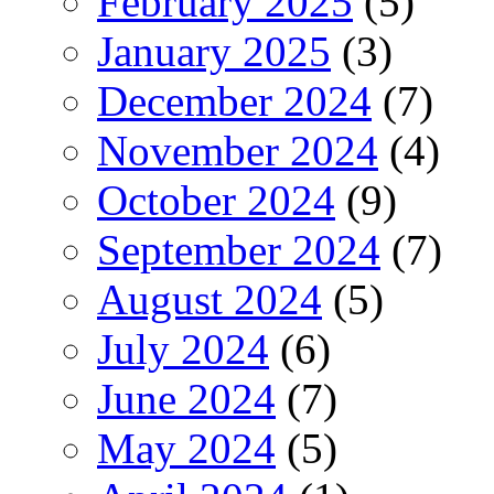
February 2025
(5)
January 2025
(3)
December 2024
(7)
November 2024
(4)
October 2024
(9)
September 2024
(7)
August 2024
(5)
July 2024
(6)
June 2024
(7)
May 2024
(5)