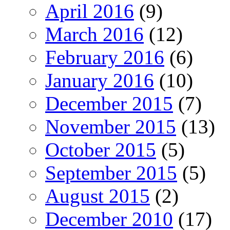
April 2016
(9)
March 2016
(12)
February 2016
(6)
January 2016
(10)
December 2015
(7)
November 2015
(13)
October 2015
(5)
September 2015
(5)
August 2015
(2)
December 2010
(17)