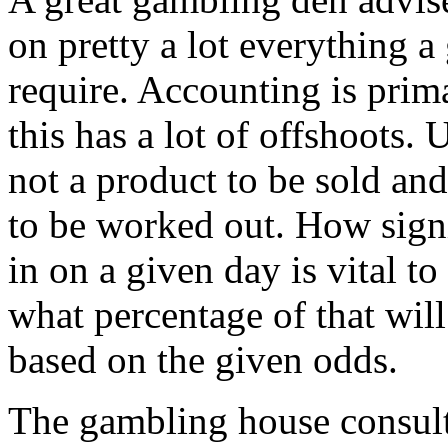
on pretty a lot everything 
require. Accounting is prim
this has a lot of offshoots. 
not a product to be sold an
to be worked out. How sign
in on a given day is vital 
what percentage of that wil
based on the given odds.
The gambling house consult