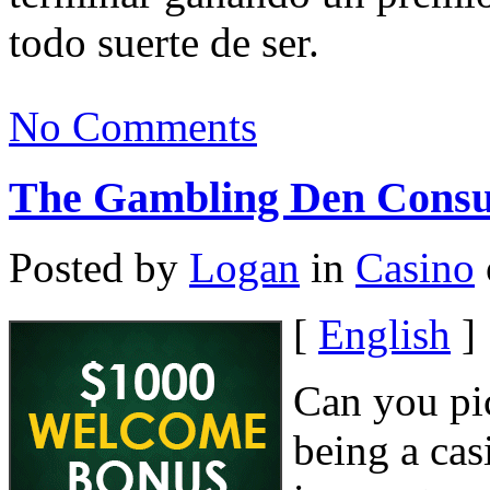
todo suerte de ser.
No Comments
The Gambling Den Consul
Posted by
Logan
in
Casino
[
English
]
Can you pic
being a cas