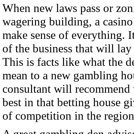
When new laws pass or zoni
wagering building, a casino 
make sense of everything. It
of the business that will la
This is facts like what the 
mean to a new gambling ho
consultant will recommend
best in that betting house g
of competition in the region
A great gambling den advis