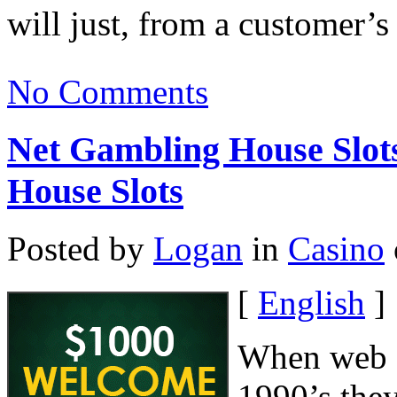
will just, from a customer’s
No Comments
Net Gambling House Slot
House Slots
Posted by
Logan
in
Casino
[
English
]
When web ca
1990’s the