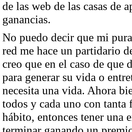
de las web de las casas de 
ganancias.
No puedo decir que mi pura 
red me hace un partidario de
creo que en el caso de que 
para generar su vida o entre
necesita una vida. Ahora bie
todos y cada uno con tanta f
hábito, entonces tener una e
terminar ganando un premio