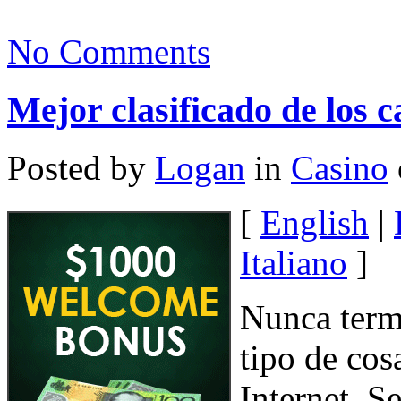
No Comments
Mejor clasificado de los 
Posted by
Logan
in
Casino
[
English
|
Italiano
]
Nunca term
tipo de cos
Internet. S