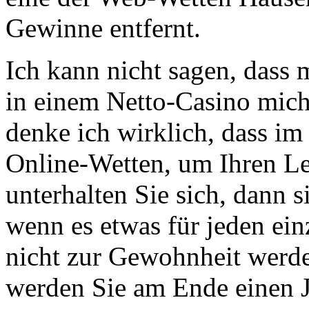
Gewinne entfernt.
Ich kann nicht sagen, dass
in einem Netto-Casino mich
denke ich wirklich, dass im
Online-Wetten, um Ihren Le
unterhalten Sie sich, dann 
wenn es etwas für jeden ein
nicht zur Gewohnheit werden
werden Sie am Ende einen 