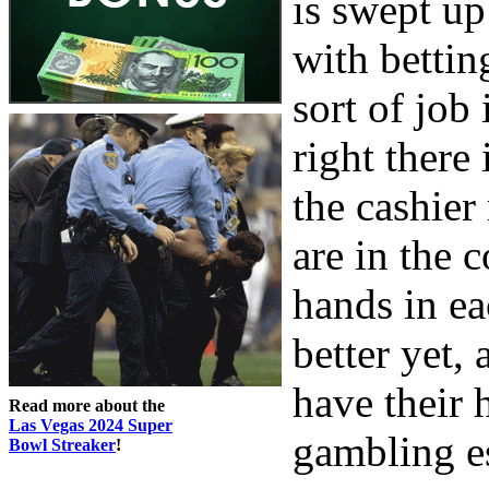
is swept up
with bettin
sort of job 
right there
the cashie
are in the 
hands in ea
better yet,
have their 
Read more about the
Las Vegas 2024 Super
gambling e
Bowl Streaker
!