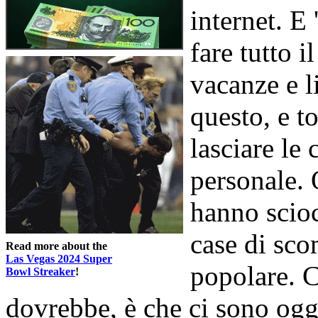
internet. E 
fare tutto 
vacanze e li
questo, e t
lasciare le
personale. 
hanno scioc
case di sc
Read more about the
Las Vegas 2024 Super
popolare. 
Bowl Streaker
!
dovrebbe, è che ci sono ogg