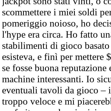
jackpot sono stati vinti, o 
scommettere i miei soldi per
pomeriggio noioso, ho decis
l'hype era circa. Ho fatto u
stabilimenti di gioco basato
esisteva, e finì per mettere
se fosse buona reputazione e
machine interessanti. Io sic
eventuali tavoli da gioco –
troppo veloce e mi piacere