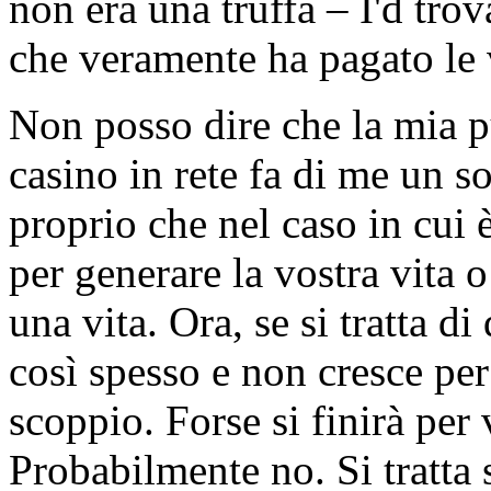
non era una truffa – I'd tr
che veramente ha pagato le 
Non posso dire che la mia p
casino in rete fa di me un so
proprio che nel caso in cui 
per generare la vostra vita o
una vita. Ora, se si tratta d
così spesso e non cresce per
scoppio. Forse si finirà per
Probabilmente no. Si tratta s