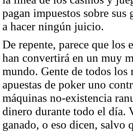
pagan impuestos sobre sus 
a hacer ningún juicio.
De repente, parece que los 
han convertirá en un muy m
mundo. Gente de todos los 
apuestas de poker uno cont
máquinas no-existencia ranu
dinero durante todo el día.
ganado, o eso dicen, salvo 