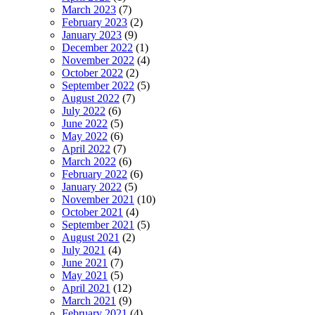
March 2023
(7)
February 2023
(2)
January 2023
(9)
December 2022
(1)
November 2022
(4)
October 2022
(2)
September 2022
(5)
August 2022
(7)
July 2022
(6)
June 2022
(5)
May 2022
(6)
April 2022
(7)
March 2022
(6)
February 2022
(6)
January 2022
(5)
November 2021
(10)
October 2021
(4)
September 2021
(5)
August 2021
(2)
July 2021
(4)
June 2021
(7)
May 2021
(5)
April 2021
(12)
March 2021
(9)
February 2021
(4)