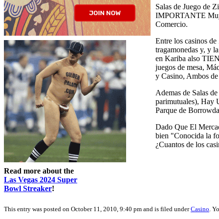
Salas de Juego de Z
IMPORTANTE Muy turi
Comercio.
Entre los casinos d
tragamonedas y, y l
en Kariba also TIEN
juegos de mesa, Máq
y Casino, Ambos de 
Ademas de Salas de 
parimutuales), Hay 
Parque de Borrowdal
Dado Que El Mercado
bien "Conocida la fo
¿Cuantos de los cas
Read more about the
Las Vegas 2024 Super
Bowl Streaker
!
This entry was posted on October 11, 2010, 9:40 pm and is filed under
Casino
. Y