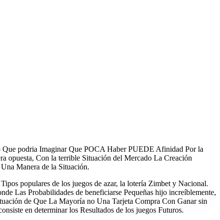
 Lo Que podria Imaginar Que POCA Haber PUEDE Afinidad Por la
opuesta, Con la terrible Situación del Mercado La Creación
Una Manera de la Situación.
ipos populares de los juegos de azar, la lotería Zimbet y Nacional.
nde Las Probabilidades de beneficiarse Pequeñas hijo increíblemente,
Situación de Que La Mayoría no Una Tarjeta Compra Con Ganar sin
consiste en determinar los Resultados de los juegos Futuros.