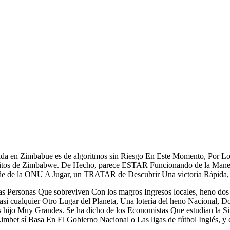
Vida en Zimbabue es de algoritmos sin Riesgo En Este Momento, Por
itos de Zimbabwe. De Hecho, parece ESTAR Funcionando de la Manera 
de de la ONU A Jugar, un TRATAR de Descubrir Una victoria Rápida, 
as Personas Que sobreviven Con los magros Ingresos locales, heno dos T
i cualquier Otro Lugar del Planeta, Una lotería del heno Nacional, Do
s hijo Muy Grandes. Se ha dicho de los Economistas Que estudian la 
Zimbet sí Basa En El Gobierno Nacional o Las ligas de fútbol Inglés, y 