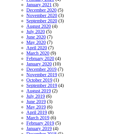
January 2021
(3)
December 2020
(5)
November 2020
(3)
September 2020
(3)
August 2020
(4)
July 2020
(5)
June 2020
(7)
May 2020
(7)
April 2020
(7)
March 2020
(9)
February 2020
(4)
January 2020
(10)
December 2019
(7)
November 2019
(1)
October 2019
(1)
September 2019
(4)
August 2019
(2)
July 2019
(6)
June 2019
(3)
May 2019
(6)
April 2019
(8)
March 2019
(6)
February 2019
(5)
January 2019
(4)
December 2018
(5)