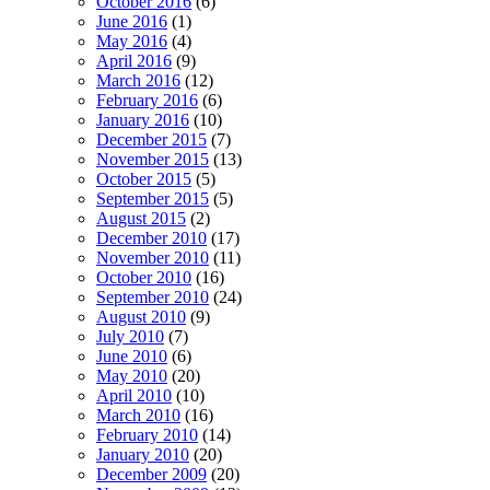
October 2016
(6)
June 2016
(1)
May 2016
(4)
April 2016
(9)
March 2016
(12)
February 2016
(6)
January 2016
(10)
December 2015
(7)
November 2015
(13)
October 2015
(5)
September 2015
(5)
August 2015
(2)
December 2010
(17)
November 2010
(11)
October 2010
(16)
September 2010
(24)
August 2010
(9)
July 2010
(7)
June 2010
(6)
May 2010
(20)
April 2010
(10)
March 2010
(16)
February 2010
(14)
January 2010
(20)
December 2009
(20)