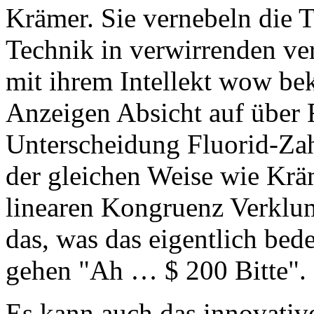
Krämer. Sie vernebeln die 
Technik in verwirrenden ve
mit ihrem Intellekt wow be
Anzeigen Absicht auf über 
Unterscheidung Fluorid-Zah
der gleichen Weise wie Kr
linearen Kongruenz Verkl
das, was das eigentlich bed
gehen "Ah … $ 200 Bitte".
Es kann auch das innovativ