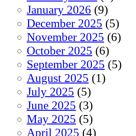
January 2026
(9)
December 2025
(5)
November 2025
(6)
October 2025
(6)
September 2025
(5)
August 2025
(1)
July 2025
(5)
June 2025
(3)
May 2025
(5)
April 2025
(4)