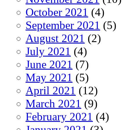
October 2021
(4)
September 2021
(5)
August 2021
(2)
July 2021
(4)
June 2021
(7)
May 2021
(5)
April 2021
(12)
March 2021
(9)
February 2021
(4)
January 2021
(3)