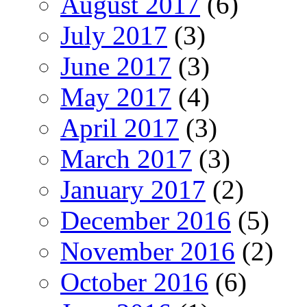
August 2017
(6)
July 2017
(3)
June 2017
(3)
May 2017
(4)
April 2017
(3)
March 2017
(3)
January 2017
(2)
December 2016
(5)
November 2016
(2)
October 2016
(6)