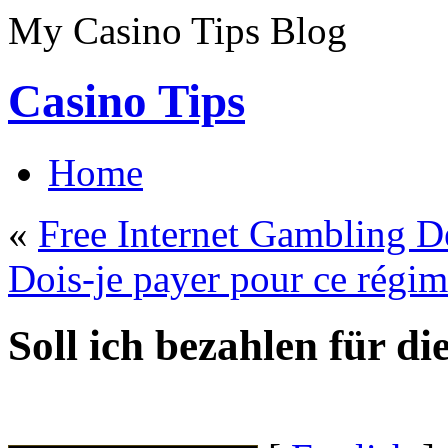
My Casino Tips Blog
Casino Tips
Home
«
Free Internet Gambling 
Dois-je payer pour ce régim
Soll ich bezahlen für d