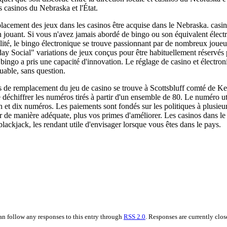
s casinos du Nebraska et l'État.
placement des jeux dans les casinos être acquise dans le Nebraska. cas
en jouant. Si vous n'avez jamais abordé de bingo ou son équivalent élect
té, le bingo électronique se trouve passionnant par de nombreux joueu
day Social" variations de jeux conçus pour être habituellement réservés p
bingo a pris une capacité d'innovation. Le réglage de casino et électron
uable, sans question.
 de remplacement du jeu de casino se trouve à Scottsbluff comté de Keno
 déchiffrer les numéros tirés à partir d'un ensemble de 80. Le numéro ut
n et dix numéros. Les paiements sont fondés sur les politiques à plusieu
er de manière adéquate, plus vos primes d'améliorer. Les casinos dans l
blackjack, les rendant utile d'envisager lorsque vous êtes dans le pays.
an follow any responses to this entry through
RSS 2.0
. Responses are currently clo