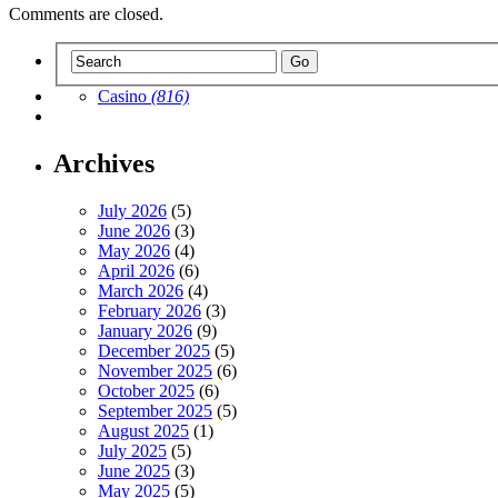
Comments are closed.
Casino
(816)
Archives
July 2026
(5)
June 2026
(3)
May 2026
(4)
April 2026
(6)
March 2026
(4)
February 2026
(3)
January 2026
(9)
December 2025
(5)
November 2025
(6)
October 2025
(6)
September 2025
(5)
August 2025
(1)
July 2025
(5)
June 2025
(3)
May 2025
(5)